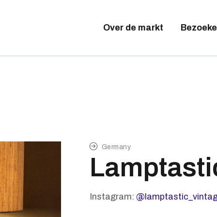
Tickets available on 1 June.
VER DE MARKT
Over de markt
Bezoeke
EZOEKERS
XPOSANTEN
ALERIJ
Germany
Lamptasti
Instagram:
@lamptastic_vinta