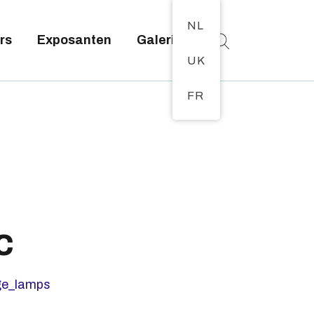
NL
rs
Exposanten
Galerij
UK
FR
c
ge_lamps