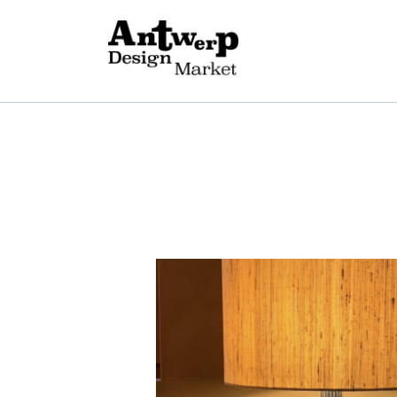
O
B
E
G