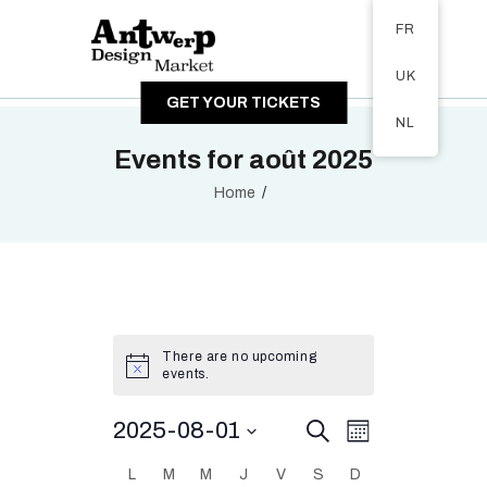
Tickets available on 1 June.
FR
A PROPOS
UK
VISITEURS
GET YOUR TICKETS
EXPOSANTS
NL
GALERIE
Events for août 2025
Home
There are no upcoming
events.
E
2025-08-01
E
S
M
e
v
o
S
v
a
L
M
M
J
V
S
n
D
C
r
e