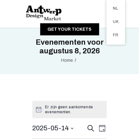
Tickets available on 1 June.
NL
OVER DE MARKT
UK
BEZOEKERS
GET YOUR TICKETS
EXPOSANTEN
FR
Evenementen voor
GALERIJ
augustus 8, 2026
Home
Er zijn geen aankomende
evenementen.
E
2025-05-14
E
Z
D
o
v
a
S
v
e